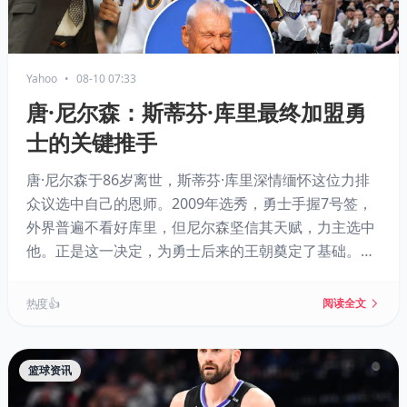
Yahoo
•
08-10 07:33
唐·尼尔森：斯蒂芬·库里最终加盟勇
士的关键推手
唐·尼尔森于86岁离世，斯蒂芬·库里深情缅怀这位力排
众议选中自己的恩师。2009年选秀，勇士手握7号签，
外界普遍不看好库里，但尼尔森坚信其天赋，力主选中
他。正是这一决定，为勇士后来的王朝奠定了基础。库
里回忆了尼尔森对他的挑战与保护，包括阻止他过度举
重从而保住投篮手感。尼尔森不仅是“跑轰”打法的先
热度 👍
阅读全文
驱，更是库里职业道路上的关键伯乐。
篮球资讯