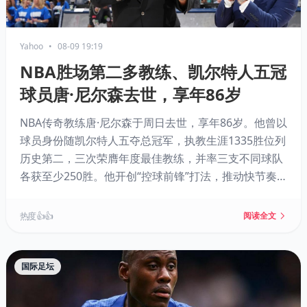
Yahoo
•
08-09 19:19
NBA胜场第二多教练、凯尔特人五冠
球员唐·尼尔森去世，享年86岁
NBA传奇教练唐·尼尔森于周日去世，享年86岁。他曾以
球员身份随凯尔特人五夺总冠军，执教生涯1335胜位列
历史第二，三次荣膺年度最佳教练，并率三支不同球队
各获至少250胜。他开创“控球前锋”打法，推动快节奏
篮球，缔造了“Run TMC”勇士和“我们相信”黑八奇迹，
还培养了诺维茨基、纳什等球星。
热度 👍👍
阅读全文
国际足坛