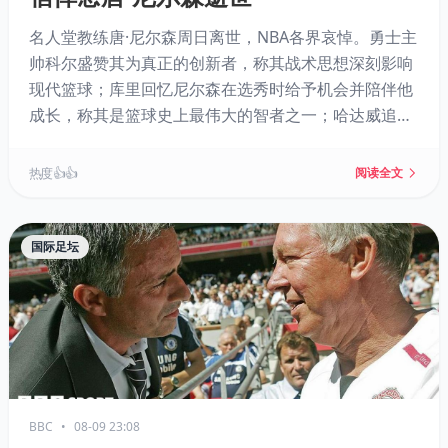
名人堂教练唐·尼尔森周日离世，NBA各界哀悼。勇士主
帅科尔盛赞其为真正的创新者，称其战术思想深刻影响
现代篮球；库里回忆尼尔森在选秀时给予机会并陪伴他
成长，称其是篮球史上最伟大的智者之一；哈达威追忆
师徒情谊，感念其信任与支持。尼尔森曾两度执教勇
士，6次带队杀入季后赛，2010年成为NBA历史胜场最
热度 👍👍
阅读全文
多教练。他的离世令篮球界悲痛。
国际足坛
BBC
•
08-09 23:08