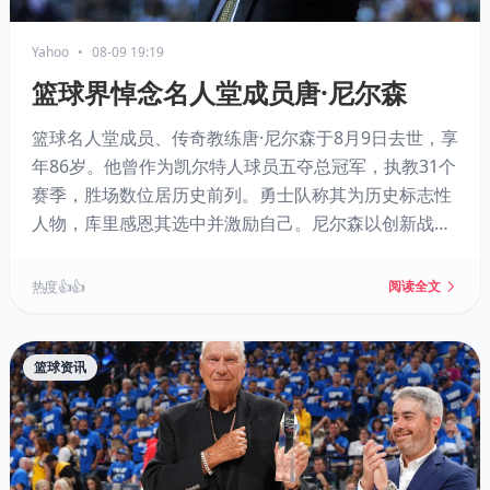
Yahoo
•
08-09 19:19
篮球界悼念名人堂成员唐·尼尔森
篮球名人堂成员、传奇教练唐·尼尔森于8月9日去世，享
年86岁。他曾作为凯尔特人球员五夺总冠军，执教31个
赛季，胜场数位居历史前列。勇士队称其为历史标志性
人物，库里感恩其选中并激励自己。尼尔森以创新战术
和挑战传统闻名，影响了无数后来者，整个篮球界深切
悼念。
热度 👍👍
阅读全文
篮球资讯