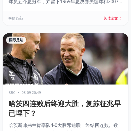
球员五夺总冠军，并留下1969年总决赛关键球和2007
年勇士“黑八”等经典时刻。
热度 👍👍
阅读全文
国际足坛
BBC
•
08-09 20:49
哈茨四连败后终迎大胜，复苏征兆早
已埋下？
哈茨新帅弗兰肯率队4-0大胜邓迪联，终结四连败。数