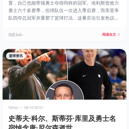
置，自己也能带领勇士夺得同样的冠军。埃利斯曾效力
勇士六个多赛季，但球队仅一次进入季后赛，而库里率
队四夺总冠军并重塑了篮球打法。这番言论引发热议，
埃利斯生涯从未入选全明星，对比鲜明。
热度 👍👍
阅读全文
篮球资讯
Yahoo
•
08-10 00:57
史蒂夫·科尔、斯蒂芬·库里及勇士名
宿悼念唐·尼尔森逝世