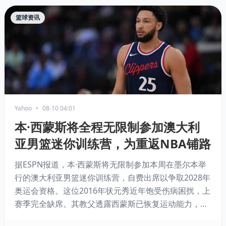
篮球资讯
Yahoo
•
08-10 04:01
本·西蒙斯将全程无限制参加澳大利
亚男篮迷你训练营，为重返NBA铺路
据ESPN报道，本·西蒙斯将无限制参加本周在墨尔本举
行的澳大利亚男篮迷你训练营，自费出席以争取2028年
奥运会资格。这位2016年状元秀近年饱受伤病困扰，上
赛季完全缺席。其教父透露西蒙斯已恢复运动能力，此
次训练营被视为他重返NBA的第一步，已有西部球队提