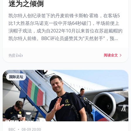
迷为之倾倒
凯尔特人创纪录签下的丹麦前锋卡斯帕·霍格，在客场5
比1大胜基尔马诺克一役中开场64秒破门，半场前便上
演帽子戏法，成为自2022年10月以来首位在苏超戴帽的
凯尔特人前锋。BBC评论员盛赞其为“天然射手”，预计
将撕裂苏超防线。霍格曾在欧冠对马竞、曼城等队有进
球的履历，证明1100万英镑的投入物有所值。
热度 👍👍
阅读全文
国际足坛
BBC
•
08-09 20:00