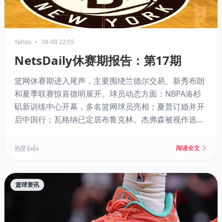
Yahoo
•
08-09 22:55
NetsDaily休赛期报告：第17期
篮网休赛期进入尾声，主要围绕兰德尔交易、新秀布朗
和夏季联赛惊喜德明展开。球员动态方面：NBPA洛杉
矶新训练中心开幕，多名篮网球员亮相；夏普订婚并开
启中国行；瓦格纳已定居布鲁克林。杰弗森被视作选秀
“捡漏”，但受交易影响未能在夏季联赛亮相。布伦南或
因高额NIL收入选择回归大学。篮网与76人尝试在孩子
热度 👍👍
阅读全文
们面前举行新闻发布会，可能预示联盟新趋势。新赛季
赛程即将公布，篮网球迷需保持耐心。
篮球资讯