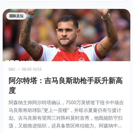
国际足坛
BBC
•
08-09 16:53
阿尔特塔：吉马良斯助枪手跃升新高
度
阿森纳主帅阿尔特塔确认，7500万英镑签下纽卡中场吉
马良斯将助球队“更上一层楼”，并暗示夏窗仍有引援计
划。吉马良斯有望周三对阵科莫时首秀，他既能防守扫
荡，又能推进组织，还具备禁区终结能力。阿森纳中场