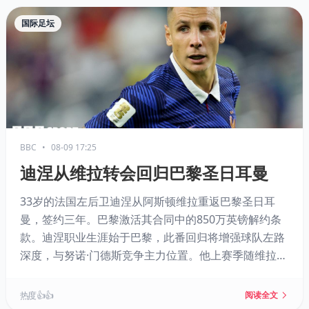
国际足坛
BBC
•
08-09 17:25
迪涅从维拉转会回归巴黎圣日耳曼
33岁的法国左后卫迪涅从阿斯顿维拉重返巴黎圣日耳
曼，签约三年。巴黎激活其合同中的850万英镑解约条
款。迪涅职业生涯始于巴黎，此番回归将增强球队左路
深度，与努诺·门德斯竞争主力位置。他上赛季随维拉夺
得欧联杯冠军，而巴黎已连续两届称霸欧冠。他也成为
维拉本赛季第三位离队的一线队球员。
热度 👍👍
阅读全文