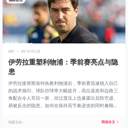
BBC
•
08-10 05:28
伊劳拉重塑利物浦：季前赛亮点与隐
患
伊劳拉接替斯洛特执教利物浦后，季前赛迅速植入自己
的战术烙印。球队控球率大幅提升，高位逼抢和边路三
角配合令人耳目一新，但过度压上也暴露出后防空虚、
易被反击的隐患。如何在保持高节奏进攻的同时兼顾防
守平衡，将是伊劳拉新赛季面临的核心课题。
热度 👍👍
阅读全文