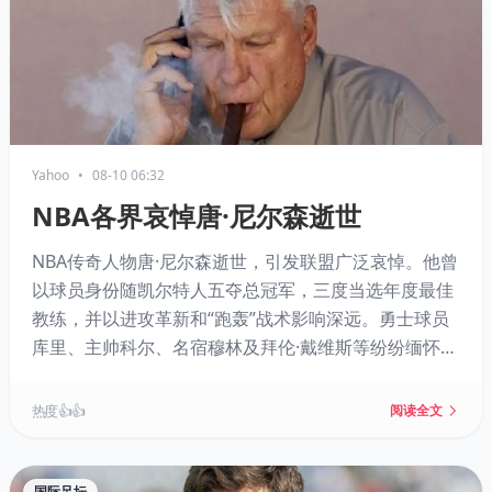
Yahoo
•
08-10 06:32
NBA各界哀悼唐·尼尔森逝世
NBA传奇人物唐·尼尔森逝世，引发联盟广泛哀悼。他曾
以球员身份随凯尔特人五夺总冠军，三度当选年度最佳
教练，并以进攻革新和“跑轰”战术影响深远。勇士球员
库里、主帅科尔、名宿穆林及拜伦·戴维斯等纷纷缅怀，
追忆其人格魅力、对球员的关怀以及2007年“黑八奇迹”
的经典时刻。
热度 👍👍
阅读全文
国际足坛