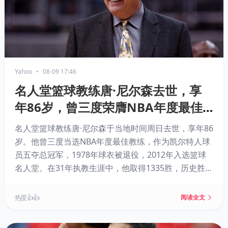
Yahoo
•
08-09 17:46
名人堂篮球教练唐·尼尔森去世，享
年86岁，曾三度荣膺NBA年度最佳
教练，作为球员五夺总冠军
名人堂篮球教练唐·尼尔森于当地时间周日去世，享年86
岁。他曾三度当选NBA年度最佳教练，作为凯尔特人球
员五夺总冠军，1978年球衣被退役，2012年入选篮球
名人堂。在31年执教生涯中，他取得1335胜，历史胜场
数仅次于波波维奇，是NBA最传奇的教练之一。
热度 👍👍
阅读全文