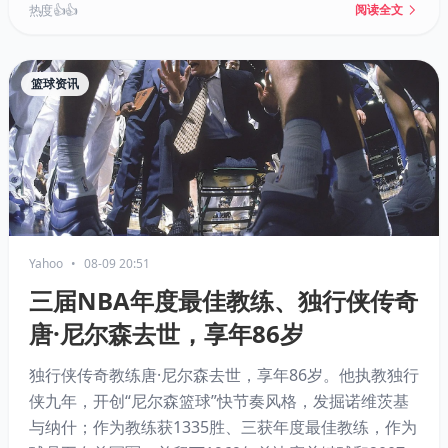
塞斯。
热度 👍👍
阅读全文
篮球资讯
Yahoo
•
08-09 20:51
三届NBA年度最佳教练、独行侠传奇
唐·尼尔森去世，享年86岁
独行侠传奇教练唐·尼尔森去世，享年86岁。他执教独行
侠九年，开创“尼尔森篮球”快节奏风格，发掘诺维茨基
与纳什；作为教练获1335胜、三获年度最佳教练，作为