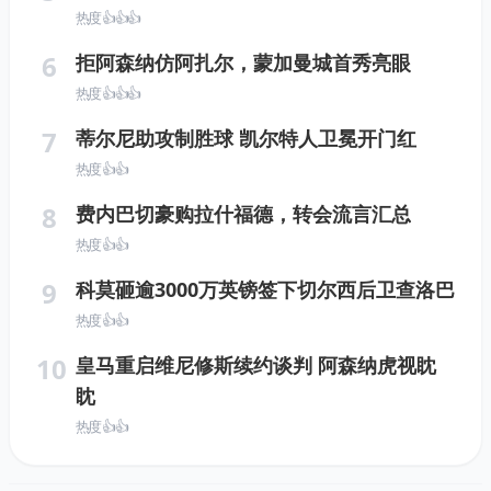
热度 👍👍👍
6
拒阿森纳仿阿扎尔，蒙加曼城首秀亮眼
热度 👍👍👍
7
蒂尔尼助攻制胜球 凯尔特人卫冕开门红
热度 👍👍
8
费内巴切豪购拉什福德，转会流言汇总
热度 👍👍
9
科莫砸逾3000万英镑签下切尔西后卫查洛巴
热度 👍👍
10
皇马重启维尼修斯续约谈判 阿森纳虎视眈
眈
热度 👍👍