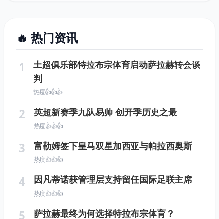
🔥 热门资讯
1
土超俱乐部特拉布宗体育启动萨拉赫转会谈
判
热度 👍👍👍
2
英超新赛季九队易帅 创开季历史之最
热度 👍👍👍
3
富勒姆签下皇马双星加西亚与帕拉西奥斯
热度 👍👍👍
4
因凡蒂诺获管理层支持留任国际足联主席
热度 👍👍👍
5
萨拉赫最终为何选择特拉布宗体育？