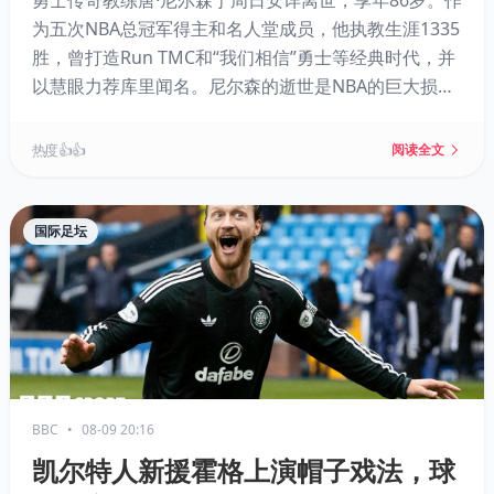
勇士传奇教练唐·尼尔森于周日安详离世，享年86岁。作
为五次NBA总冠军得主和名人堂成员，他执教生涯1335
胜，曾打造Run TMC和“我们相信”勇士等经典时代，并
以慧眼力荐库里闻名。尼尔森的逝世是NBA的巨大损
失。
热度 👍👍
阅读全文
国际足坛
BBC
•
08-09 20:16
凯尔特人新援霍格上演帽子戏法，球