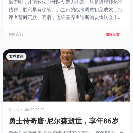
据表明，此前败仗中球队创造力不差，只是进球转化率
糟糕，胜利早有伏笔。弗兰肯的战术调整初见成效，批
评者暂时沉默。赛后，边锋基齐里迪斯确认将转会土耳
其，哈茨通过低买高卖的运营模式获益。
热度 👍👍
阅读全文
篮球资讯
Yahoo
•
08-09 20:20
勇士传奇唐·尼尔森逝世，享年86岁