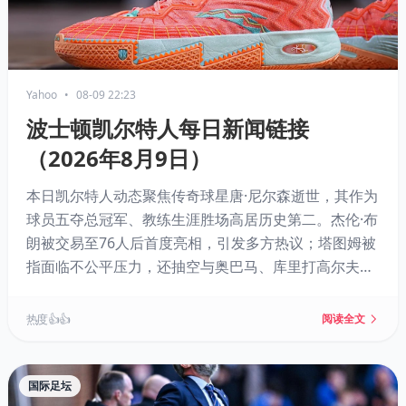
Yahoo
•
08-09 22:23
波士顿凯尔特人每日新闻链接
（2026年8月9日）
本日凯尔特人动态聚焦传奇球星唐·尼尔森逝世，其作为
球员五夺总冠军、教练生涯胜场高居历史第二。杰伦·布
朗被交易至76人后首度亮相，引发多方热议；塔图姆被
指面临不公平压力，还抽空与奥巴马、库里打高尔夫。
此外，涉及马祖拉战术理念、怀特三分状态、角色球员
贡献，以及WNBA选秀风波等，信息量丰富。
热度 👍👍
阅读全文
国际足坛