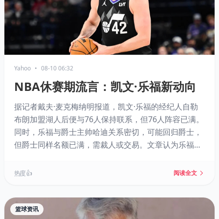
Yahoo
•
08-10 06:32
NBA休赛期流言：凯文·乐福新动向
据记者戴夫·麦克梅纳明报道，凯文·乐福的经纪人自勒
布朗加盟湖人后便与76人保持联系，但76人阵容已满。
同时，乐福与爵士主帅哈迪关系密切，可能回归爵士，
但爵士同样名额已满，需裁人或交易。文章认为乐福的
领袖价值对年轻球员有益，值得爵士争取。
热度 👍
阅读全文
篮球资讯