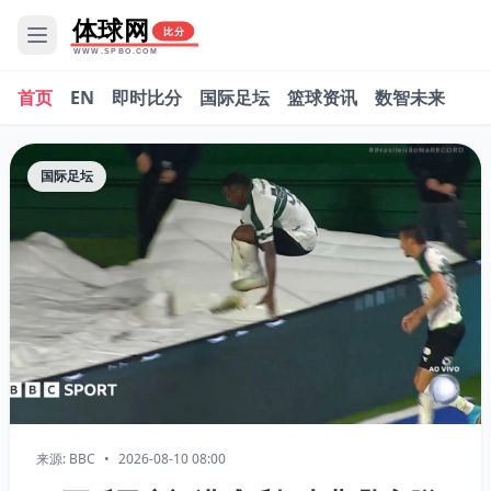
体球网
比分
WWW.SPBO.COM
首页
EN
即时比分
国际足坛
篮球资讯
数智未来
国际足坛
来源: BBC
•
2026-08-10 08:00