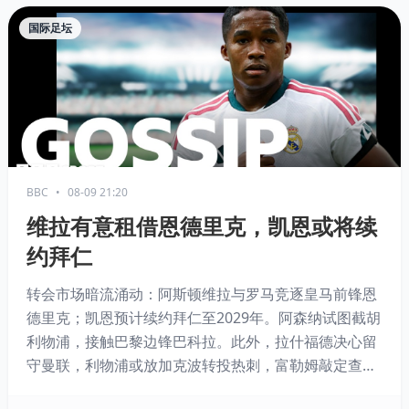
国际足坛
BBC
•
08-09 21:20
维拉有意租借恩德里克，凯恩或将续
约拜仁
转会市场暗流涌动：阿斯顿维拉与罗马竞逐皇马前锋恩
德里克；凯恩预计续约拜仁至2029年。阿森纳试图截胡
利物浦，接触巴黎边锋巴科拉。此外，拉什福德决心留
守曼联，利物浦或放加克波转投热刺，富勒姆敲定查尔
斯转会，多家俱乐部瞄准巴萨后卫福特及布鲁日本小将