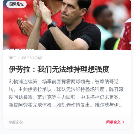
国际足坛
BBC
•
08-09 17:42
伊劳拉：我们无法维持理想强度
利物浦连续第二场季前赛挥霍两球领先，被摩纳哥逆
转。主帅伊劳拉承认，球队无法维持整场强度，阵容深
度问题暴露。范迪克等主力回归，中卫搭档仍未定案。
新援阿劳霍完成体检，雅凯养伤待复出。维尔茨与伊萨
克双星闪耀，给新赛季带来希望。利物浦仍需时间磨
合。
热度 👍👍
阅读全文