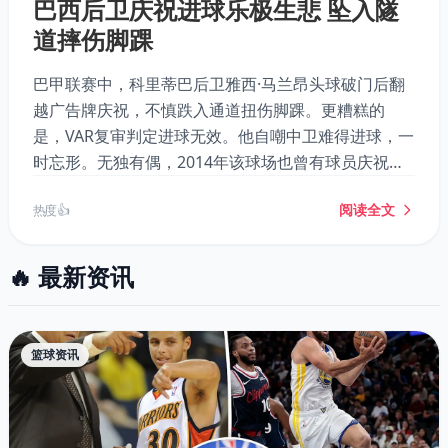
巴西后卫庆祝进球乐极生悲 坠入隧
道摔伤脚踝
巴甲联赛中，科里蒂巴后卫雅西·马兰昂头球破门后翻
越广告牌庆祝，不慎跌入通道扭伤脚踝。更糟糕的
是，VAR复审判定进球无效。他自嘲中卫难得进球，一
时忘形。无独有偶，2014年该球场也曾有球员庆祝时
跌入通道。此事件成为本轮巴甲最具戏剧性的花絮。
阅读全文
热度 👍
🔥 最新资讯
篮球资讯