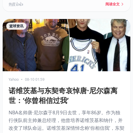
供非保障训练营合同邀约。
热度 👍👍
阅读全文
篮球资讯
Yahoo
•
08-10 01:59
诺维茨基与东契奇哀悼唐·尼尔森离
世：‘你曾相信过我’
NBA名帅唐·尼尔森于8月9日去世，享年86岁。作为独
行侠队前主帅兼总经理，他曾培养诺维茨基和纳什，并
改变了球队命运。诺维茨基深情悼念称‘你相信我’，东契