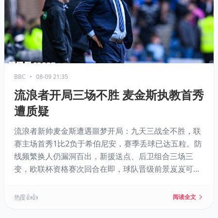
BBC
•
08-09 21:35
流浪者开局三场不胜 麦金斯执教首秀
遭质疑
流浪者新帅麦金斯遭遇噩梦开局：九天三战全不胜，联
赛主场首秀1比2负于希伯尼安，赛季丢球已达五粒。防
线频繁换人仍漏洞百出，新援送点、后卫组合三场三
变，欧联杯资格赛次回合在即，球队晋级前景岌岌可
危。前球员指出，三场不胜已近危机边缘，阵容磨合刻
不容缓，而主力前锋意外受伤更令补强计划平添变数。
热度 👍👍
阅读全文