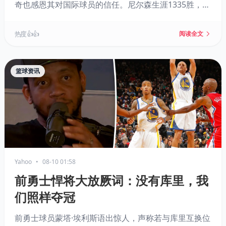
奇也感恩其对国际球员的信任。尼尔森生涯1335胜，历
史第二，2012年入选名人堂。
热度 👍👍
阅读全文
篮球资讯
Yahoo
•
08-10 01:58
前勇士悍将大放厥词：没有库里，我
们照样夺冠
前勇士球员蒙塔·埃利斯语出惊人，声称若与库里互换位