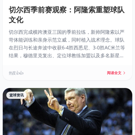
切尔西季前赛观察：阿隆索重塑球队
文化
切尔西完成横跨澳亚三国的季前拉练，新帅阿隆索以严
苛体能训练和亲身示范立威，同时植入战术理念。球队
在烈日与长途奔波中收获6-4胜西悉尼、3-0胜AC米兰等
结果，穆德里克复出、定位球教练加盟以及多名新星涌
现成为亮点。阿隆索正着手重塑球队文化，为新赛季英
超蓄力。
热度 👍👍
阅读全文
篮球资讯