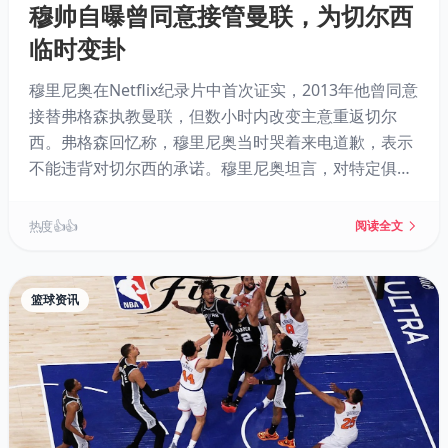
穆帅自曝曾同意接管曼联，为切尔西
临时变卦
穆里尼奥在Netflix纪录片中首次证实，2013年他曾同意
接替弗格森执教曼联，但数小时内改变主意重返切尔
西。弗格森回忆称，穆里尼奥当时哭着来电道歉，表示
不能违背对切尔西的承诺。穆里尼奥坦言，对特定俱乐
部的爱胜过对足球的热爱，因此不后悔。他还谈及与卡
西利亚斯、阿布拉莫维奇的恩怨，并自曝曾视对阵切尔
热度 👍👍
阅读全文
西为复仇之战。
篮球资讯