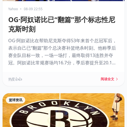
Yahoo
•
08-09 22:55
OG·阿奴诺比已“翻篇”那个标志性尼
克斯时刻
OG·阿奴诺比在帮助尼克斯夺得53年来首个总冠军后，
表示自己已“翻篇”那个总决赛补篮绝杀时刻。他称季后
赛全队目标一致，一场一场打，最终取得13连胜并夺
冠。阿奴诺比常规赛场均16.7分，季后赛提升至20.1
分，入选最佳防守二阵。他下赛季有资格与尼克斯续
约。
热度 👍👍
阅读全文
篮球资讯