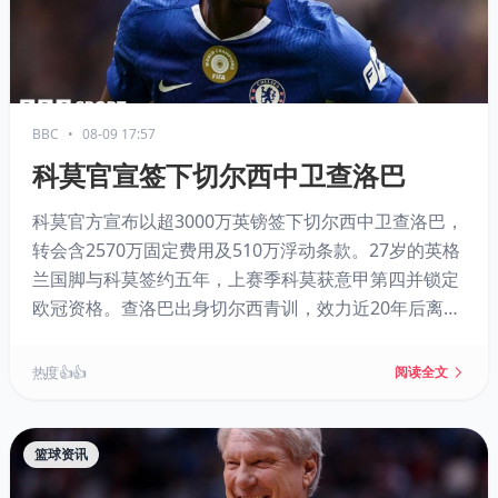
BBC
•
08-09 17:57
科莫官宣签下切尔西中卫查洛巴
科莫官方宣布以超3000万英镑签下切尔西中卫查洛巴，
转会含2570万固定费用及510万浮动条款。27岁的英格
兰国脚与科莫签约五年，上赛季科莫获意甲第四并锁定
欧冠资格。查洛巴出身切尔西青训，效力近20年后离
队，共出战151场赢得5座奖杯。科莫主帅法布雷加斯称
其是具备领袖气质的重磅引援，查洛巴则表示期待再度
热度 👍👍
阅读全文
合作。
篮球资讯