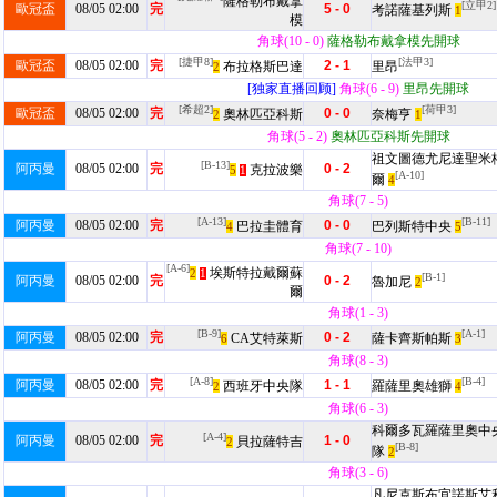
薩格勒布戴拿
[立甲2]
歐冠盃
08/05 02:00
完
5 - 0
考諾薩基列斯
1
模
角球(10 - 0)
薩格勒布戴拿模先開球
[捷甲8]
[法甲3]
歐冠盃
08/05 02:00
完
2 - 1
布拉格斯巴達
里昂
2
[独家直播回顾]
角球(6 - 9)
里昂先開球
[希超2]
[荷甲3]
歐冠盃
08/05 02:00
完
0 - 0
奧林匹亞科斯
奈梅亨
2
1
角球(5 - 2)
奧林匹亞科斯先開球
祖文圖德尤尼達聖米
[B-13]
阿丙曼
08/05 02:00
完
0 - 2
克拉波樂
5
1
[A-10]
爾
4
角球(7 - 5)
[A-13]
[B-11]
阿丙曼
08/05 02:00
完
0 - 0
巴拉圭體育
巴列斯特中央
4
5
角球(7 - 10)
[A-6]
埃斯特拉戴爾蘇
2
1
[B-1]
阿丙曼
08/05 02:00
完
0 - 2
魯加尼
2
爾
角球(1 - 3)
[B-9]
[A-1]
阿丙曼
08/05 02:00
完
0 - 2
CA艾特萊斯
薩卡齊斯帕斯
6
3
角球(8 - 3)
[A-8]
[B-4]
阿丙曼
08/05 02:00
完
1 - 1
西班牙中央隊
羅薩里奧雄獅
2
4
角球(6 - 3)
科爾多瓦羅薩里奧中
[A-4]
阿丙曼
08/05 02:00
完
1 - 0
貝拉薩特吉
2
[B-8]
隊
2
角球(3 - 6)
凡尼克斯布宜諾斯艾