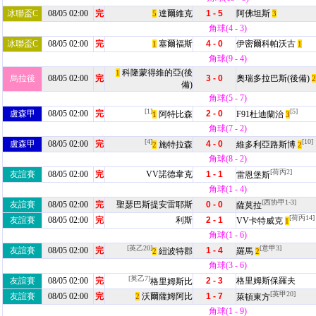
冰聯盃C
08/05 02:00
完
達爾維克
1 - 5
阿佛坦斯
5
3
角球(4 - 3)
冰聯盃C
08/05 02:00
完
塞爾福斯
4 - 0
伊密爾科帕沃古
1
1
角球(9 - 4)
科隆蒙得維的亞(後
1
烏拉後
08/05 02:00
完
3 - 0
奧瑞多拉巴斯(後備)
2
備)
角球(5 - 7)
[1]
[5]
盧森甲
08/05 02:00
完
2 - 0
阿特比森
F91杜迪蘭治
1
3
角球(7 - 2)
[4]
[10]
盧森甲
08/05 02:00
完
4 - 0
施特拉森
維多利亞路斯博
2
2
角球(8 - 2)
[荷丙2]
友誼賽
08/05 02:00
完
VV諾德韋克
1 - 1
雷恩堡斯
角球(1 - 4)
[西协甲1-3]
友誼賽
08/05 02:00
完
聖瑟巴斯提安雷耶斯
0 - 0
薩莫拉
[荷丙14]
友誼賽
08/05 02:00
完
利斯
2 - 1
VV卡特威克
1
角球(1 - 6)
[英乙20]
[意甲3]
友誼賽
08/05 02:00
完
1 - 4
紐波特郡
羅馬
2
2
角球(3 - 6)
[英乙7]
友誼賽
08/05 02:00
完
2 - 3
格里姆斯保羅夫
格里姆斯比
[英甲20]
友誼賽
08/05 02:00
完
沃爾薩姆阿比
1 - 7
2
萊頓東方
角球(1 - 9)