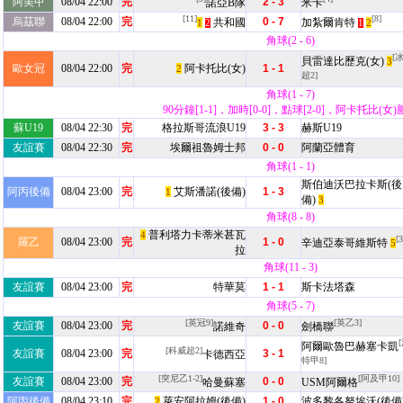
阿美甲
08/04 22:00
完
2 - 3
諾亞B隊
米卡
[11]
[8]
烏茲聯
08/04 22:00
完
0 - 7
共和國
加紮爾肯特
1
2
2
1
角球(2 - 6)
[
貝雷達比歷克(女)
3
歐女冠
08/04 22:00
完
阿卡托比(女)
1 - 1
2
超2]
角球(1 - 7)
90分鐘[1-1]，加時[0-0]，點球[2-0]，阿卡托比(女
蘇U19
08/04 22:30
完
格拉斯哥流浪U19
3 - 3
赫斯U19
友誼賽
08/04 22:30
完
埃爾祖魯姆士邦
0 - 0
阿蘭亞體育
角球(1 - 1)
斯伯迪沃巴拉卡斯(後
阿丙後備
08/04 23:00
完
艾斯潘諾(後備)
1 - 3
1
備)
3
角球(8 - 8)
普利塔力卡蒂米甚瓦
4
[3
羅乙
08/04 23:00
完
1 - 0
辛迪亞泰哥維斯特
5
拉
角球(11 - 3)
友誼賽
08/04 23:00
完
特華莫
1 - 1
斯卡法塔森
角球(5 - 7)
[英冠9]
[英乙3]
友誼賽
08/04 23:00
完
0 - 0
諾維奇
劍橋聯
阿爾歐魯巴赫塞卡凱
[科威超2]
友誼賽
08/04 23:00
完
3 - 1
卡德西亞
特甲8]
[突尼乙1-2]
[阿及甲10]
友誼賽
08/04 23:00
完
0 - 0
哈曼蘇塞
USM阿爾格
阿丙後備
08/04 23:10
完
萊安阿拉姆(後備)
1 - 0
波多黎各努埃沃(後備
2