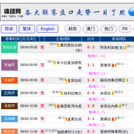
赛事时间 [月/日/时]
主场球队
比分
客场球队
[秋16]
桑托斯拉古納
3
[秋1]
墨西女超
08/04 09:00
完
0 - 3
阿美利加會(女)
2
(女)
角球(1 - 12)
[秋5]
布卡拉曼加體育
5
[秋15]
哥倫甲
08/04 09:00
完
1 - 1
庫庫塔
5
1
會
角球(3 - 1)
[秋5]
洪都甲
08/04 09:00
完
1 - 0
錫瓜特佩克獨立
莫拉松
1
1
1
角球(5 - 1)
[春東3]
[春西3]
巴馬甲
08/04 09:00
完
0 - 0
祖利拉獨立
埃雷拉
2
1
角球(5 - 8)
[春9]
[春4]
哥斯甲
08/04 10:00
完
1 - 0
佩雷斯澤內度
肯塔吉內斯
2
4
1
角球(3 - 7)
[春10]
[春11]
瓜地聯
08/04 10:00
完
3 - 1
夏拉祖
奧羅拉
2
3
1
2
角球(3 - 2)
[白女超4]
歐女冠
08/04 15:00
完
0 - 3
塞維特陳奧斯(女)
迪納摩BGU(女)