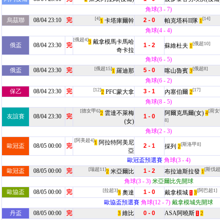
角球(3 - 7)
[4]
[14]
烏茲聯
08/04 23:10
完
2 - 0
卡塔庫爾幹
帕克塔科II隊
1
1
角球(4 - 4)
[俄超4]
戴拿模馬卡馬哈
3
[俄超10]
俄盃
08/04 23:30
完
1 - 2
蘇維杜夫
1
奇卡拉
角球(6 - 5)
[俄超15]
[俄超8]
俄盃
08/04 23:30
完
5 - 0
羅迪那
喀山魯賓
1
3
角球(6 - 2)
[12]
[17]
保乙
08/04 23:30
完
3 - 1
PFC蒙大拿
內塞伯爾
2
2
角球(8 - 5)
[德女甲6]
[荷
雲達不萊梅
阿爾克馬爾(女)
2
4
友誼賽
08/04 23:30
完
1 - 0
8]
(女)
角球(2 - 3)
[阿美超4]
阿拉特阿美尼
1
[斯洛甲8]
歐冠盃
08/05 00:00
完
2 - 1
採列
2
亞
歐冠盃預選賽
角球(3 - 4)
[瑞超11]
[斯伐超
歐冠盃
08/05 00:00
完
1 - 2
米亞爾比
布拉迪斯拉發
2
1
角球(3 - 3)
米亞爾比先開球
[拉超3]
[阿巴超1]
歐協盃
08/05 00:00
完
1 - 0
奧達
戴拿模城
3
3
1
歐協盃預選賽
角球(12 - 7)
戴拿模城先開球
丹盃
08/05 00:00
完
維比
0 - 0
ASA阿曉斯
3
2
1