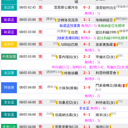
城
[英協南18
友誼賽
08/05 02:45
完
雷恩斯公園河谷
0 - 2
漢普頓列治文
角球(1 - 1)
[愛超1]
[阿巴超8]
歐霸盃
08/05 03:00
完
3 - 1
沙姆洛克流浪
埃格納提亞
1
2
歐霸盃預選賽
角球(5 - 5)
埃格納提亞先開球
[北愛超1]
[格魯甲
歐霸盃
08/05 03:00
完
0 - 0
拉恩
提比利錫1999
2
1
[独家直播回顾]
角球(4 - 3)
提比利錫1999先開球
[12]
[11]
玻利甲
08/05 03:00
完
4 - 1
ABB拉巴斯
皇家奧魯羅
1
3
1
角球(5 - 3)
[42]
[20]
中美加運
08/05 03:00
完
2 - 2
委內瑞拉(女)
哥倫比亞(女)
2
1
角球(1 - 5)
90分鐘[2-2]，加時[0-0]，點球[3-4]，哥倫比亞(女
[西协甲2-13]
友誼賽
08/05 03:00
完
2 - 1
利雲特體育會
特魯埃爾
1
2
角球(8 - 1)
門多薩獨立(後備)
2
1
[秋B-2]
阿後賽
08/05 04:00
完
1 - 0
小保加(後備)
1
B-1]
角球(1 - 2)
[122]
[72]
非女盃
08/05 04:00
完
1 - 2
坦桑尼亞(女)
科特迪瓦(女)
2
1
非女盃
角球(1 - 6)
[118]
[57]
非女盃
08/05 04:00
完
0 - 1
伯基納法索(女)
南非(女)
1
2
角球(1 - 3)
美青U20
08/05 04:00
完
哥斯達黎加U20
1 - 1
海地U20
1
3