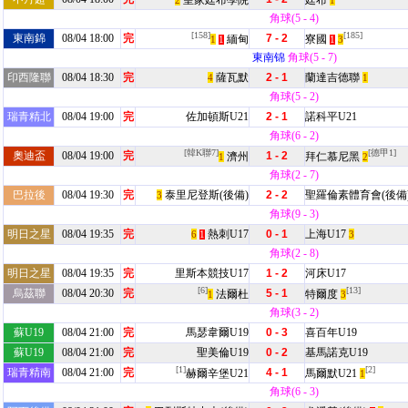
皇家廷布學院
廷布
2
1
角球(5 - 4)
[158]
[185]
東南錦
08/04 18:00
完
7 - 2
緬甸
寮國
1
3
1
1
東南锦
角球(5 - 7)
印西隆聯
08/04 18:30
完
薩瓦默
2 - 1
蘭達吉德聯
4
1
角球(5 - 2)
瑞青精北
08/04 19:00
完
佐加頓斯U21
2 - 1
諾科平U21
角球(6 - 2)
[韓K聯7]
[德甲1]
奧迪盃
08/04 19:00
完
1 - 2
濟州
拜仁慕尼黑
1
2
角球(2 - 7)
巴拉後
08/04 19:30
完
泰里尼登斯(後備)
2 - 2
聖羅倫素體育會(後備
3
角球(9 - 3)
明日之星
08/04 19:35
完
熱刺U17
0 - 1
上海U17
6
3
1
角球(2 - 8)
明日之星
08/04 19:35
完
里斯本競技U17
1 - 2
河床U17
[6]
[13]
烏茲聯
08/04 20:30
完
5 - 1
法爾杜
特爾度
1
3
角球(3 - 2)
蘇U19
08/04 21:00
完
馬瑟韋爾U19
0 - 3
喜百年U19
蘇U19
08/04 21:00
完
聖美倫U19
0 - 2
基馬諾克U19
[1]
[2]
瑞青精南
08/04 21:00
完
4 - 1
赫爾辛堡U21
馬爾默U21
1
角球(6 - 3)