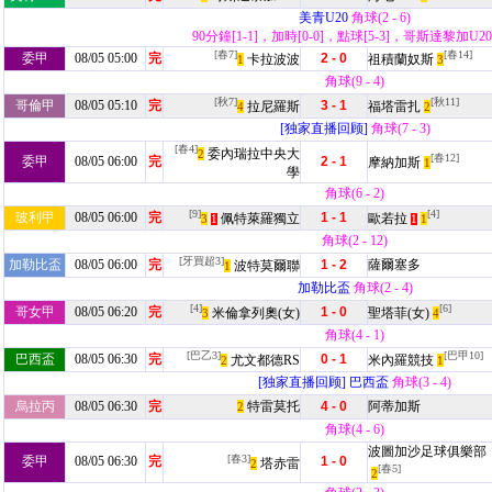
美青U20
角球(2 - 6)
90分鐘[1-1]，加時[0-0]，點球[5-3]，哥斯達黎加U2
[春7]
[春14]
委甲
08/05 05:00
完
2 - 0
卡拉波波
祖積蘭奴斯
1
3
角球(9 - 4)
[秋7]
[秋11]
哥倫甲
08/05 05:10
完
3 - 1
拉尼羅斯
福塔雷扎
4
2
[独家直播回顾]
角球(7 - 3)
[春4]
委內瑞拉中央大
2
[春12]
委甲
08/05 06:00
完
2 - 1
摩納加斯
1
學
角球(6 - 2)
[9]
[4]
玻利甲
08/05 06:00
完
1 - 1
佩特萊羅獨立
歐若拉
3
1
1
1
角球(2 - 12)
[牙買超3]
加勒比盃
08/05 06:00
完
1 - 2
薩爾塞多
波特莫爾聯
1
加勒比盃
角球(2 - 4)
[4]
[6]
哥女甲
08/05 06:20
完
1 - 0
米倫拿列奧(女)
聖塔菲(女)
3
4
角球(4 - 1)
[巴乙3]
[巴甲10]
巴西盃
08/05 06:30
完
0 - 1
尤文都德RS
米內羅競技
2
1
[独家直播回顾]
巴西盃
角球(3 - 4)
烏拉丙
08/05 06:30
完
特雷莫托
4 - 0
阿蒂加斯
2
角球(4 - 6)
波圖加沙足球俱樂部
[春3]
委甲
08/05 06:30
完
1 - 0
塔赤雷
2
[春5]
2