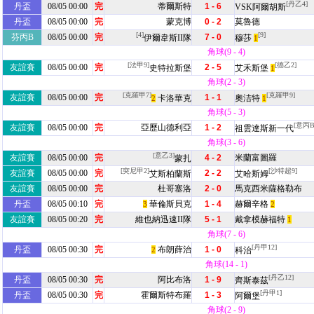
[丹乙4]
丹盃
08/05 00:00
完
蒂爾斯特
1 - 6
VSK阿爾胡斯
丹盃
08/05 00:00
完
蒙克博
0 - 2
莫魯德
[4]
[9]
芬丙B
08/05 00:00
完
7 - 0
伊爾韋斯II隊
穆莎
1
角球(9 - 4)
[法甲9]
[德乙2]
友誼賽
08/05 00:00
完
2 - 5
史特拉斯堡
艾禾斯堡
1
角球(2 - 3)
[克羅甲7]
[克羅甲9]
友誼賽
08/05 00:00
完
1 - 1
卡洛華克
奧洁特
2
1
角球(5 - 3)
[意丙B
友誼賽
08/05 00:00
完
亞歷山德利亞
1 - 2
祖雲達斯新一代
角球(3 - 6)
[意乙3]
友誼賽
08/05 00:00
完
4 - 2
米蘭富圖羅
蒙扎
[突尼甲2]
[沙特超9]
友誼賽
08/05 00:00
完
2 - 2
艾斯柏蘭斯
艾哈斯姆
友誼賽
08/05 00:00
完
杜哥塞洛
2 - 0
馬克西米薩格勒布
丹盃
08/05 00:10
完
華倫斯貝克
1 - 4
赫爾辛格
3
2
友誼賽
08/05 00:20
完
維也納迅速II隊
5 - 1
戴拿模赫福特
1
角球(7 - 6)
[丹甲12]
丹盃
08/05 00:30
完
布朗薛治
1 - 0
2
科治
角球(14 - 1)
[丹乙12]
丹盃
08/05 00:30
完
阿比布洛
1 - 9
齊斯泰茲
[丹甲1]
丹盃
08/05 00:30
完
霍爾斯特布羅
1 - 3
阿爾堡
角球(2 - 9)