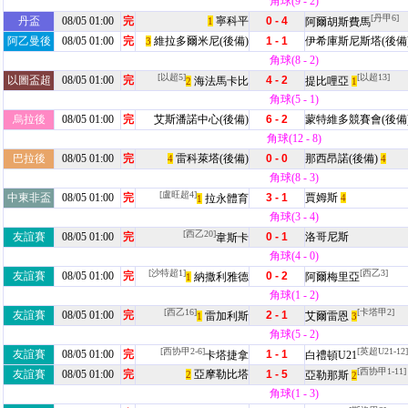
角球(9 - 2)
[丹甲6]
丹盃
08/05 01:00
完
寧科平
0 - 4
1
阿爾胡斯費馬
阿乙曼後
08/05 01:00
完
維拉多爾米尼(後備)
1 - 1
伊希庫斯尼斯塔(後備
3
角球(8 - 2)
[以超5]
[以超13]
以圖盃超
08/05 01:00
完
4 - 2
海法馬卡比
提比哩亞
2
1
角球(5 - 1)
烏拉後
08/05 01:00
完
艾斯潘諾中心(後備)
6 - 2
蒙特維多競賽會(後備
角球(12 - 8)
巴拉後
08/05 01:00
完
雷科萊塔(後備)
0 - 0
那西昂諾(後備)
4
4
角球(8 - 3)
[盧旺超4]
中東非盃
08/05 01:00
完
3 - 1
賈姆斯
拉永體育
4
1
角球(3 - 4)
[西乙20]
友誼賽
08/05 01:00
完
0 - 1
洛哥尼斯
韋斯卡
角球(4 - 0)
[沙特超1]
[西乙3]
友誼賽
08/05 01:00
完
0 - 2
納撒利雅德
阿爾梅里亞
1
角球(1 - 2)
[西乙16]
[卡塔甲2]
友誼賽
08/05 01:00
完
2 - 1
雷加利斯
艾爾雷恩
1
3
角球(5 - 2)
[西协甲2-6]
[英超U21-12]
友誼賽
08/05 01:00
完
1 - 1
卡塔捷拿
白禮頓U21
[西协甲1-11]
友誼賽
08/05 01:00
完
亞摩勒比塔
1 - 5
2
亞勒那斯
2
角球(1 - 3)