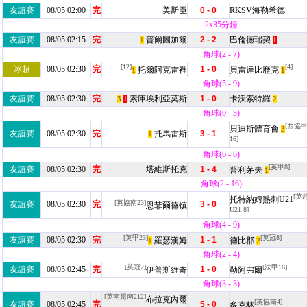
友誼賽
08/05 02:00
完
美斯臣
0 - 0
RKSV海勒希德
2x35分鐘
友誼賽
08/05 02:15
完
普爾圖加爾
2 - 2
巴倫德瑞契
1
1
角球(2 - 7)
[12]
[4]
冰超
08/05 02:30
完
1 - 0
托爾阿克雷裡
貝雷達比歷克
1
1
角球(5 - 9)
友誼賽
08/05 02:30
完
索庫埃利亞莫斯
1 - 0
卡沃索特羅
3
2
1
角球(0 - 3)
[西協甲
貝迪斯體育會
3
友誼賽
08/05 02:30
完
托馬雷斯
3 - 1
1
16]
角球(6 - 6)
[英甲8]
友誼賽
08/05 02:30
完
塔維斯托克
1 - 4
普利茅夫
1
角球(2 - 16)
[英
托特納姆熱刺U21
[英協南23]
友誼賽
08/05 02:30
完
3 - 0
恩菲爾德镇
U21-8]
角球(4 - 9)
[英甲23]
[英冠8]
友誼賽
08/05 02:30
完
1 - 1
羅瑟漢姆
德比郡
1
2
角球(2 - 4)
[英冠2]
[法甲16]
友誼賽
08/05 02:45
完
1 - 0
伊普斯維奇
勒阿弗爾
角球(3 - 3)
[英南超南212]
布拉克內爾
[英協南4]
友誼賽
08/05 02:45
完
5 - 0
多克林