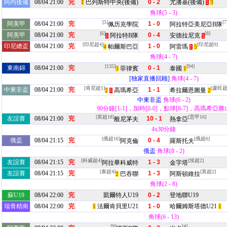
阿丙後備
08/04 21:00
完
巴列斯特中央(後備)
0 - 2
尤潘基(後備)
1
3
1
角球(5 - 3)
[5]
[7
阿美甲
08/04 21:00
完
1 - 0
佩历克學院
阿拉特亞美尼亞B隊
[6]
[8]
阿美甲
08/04 21:00
完
0 - 4
阿拉特B隊
安德拉尼克
1
1
[印尼超4]
[印尼超9]
印尼總盃
08/04 21:00
完
1 - 0
帕爾斯巴亞
阿雷瑪
4
5
1
角球(4 - 7)
[135]
[94]
東南錦
08/04 21:00
完
0 - 1
菲律賓
泰國
3
1
[独家直播回顾]
角球(4 - 7)
[肯尼超1]
[盧旺超
中東非盃
08/04 21:00
完
1 - 1
高瑪希亞
希拉爾恩圖曼
2
2
1
中東非盃
角球(6 - 2)
90分鐘[1-1]，加時[0-0]，點球[8-7]，高瑪希亞勝
[英超18]
[意甲16]
友誼賽
08/04 21:00
完
10 - 1
般尼茅夫
熱拿亞
4x30分鐘
[俄超16]
[俄超6]
俄盃
08/04 21:15
完
0 - 4
阿克倫
羅斯托夫
俄盃
角球(8 - 2)
[科威超4]
[埃超2]
友誼賽
08/04 21:15
完
1 - 3
阿拉畢科威特
金字塔
[泰超4]
[英超2]
友誼賽
08/04 21:15
完
1 - 3
巴吞聯
阿斯頓維拉
2
角球(2 - 8)
蘇U19
08/04 22:00
完
凱爾特人U19
0 - 2
登地聯U19
瑞青精南
08/04 22:00
完
法爾肯貝里U21
1 - 0
哈爾姆斯塔德U21
1
1
角球(6 - 13)
[9]
[4]