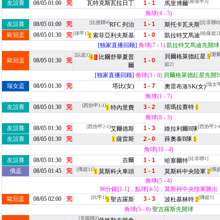
[斯洛甲3]
友誼賽
08/05 01:00
完
瓦特克斯瓦拉日丁
1 - 1
馬里博爾
角球(4 - 5)
[比挑聯4]
[比非聯8]
友誼賽
08/05 01:00
完
1 - 1
RFC 列治
斯托卡瓦夫斯
[保甲1]
[哈薩超2]
歐冠盃
08/05 01:30
完
1 - 0
索菲亞利夫斯基
凱拉特艾馬迪
1
[独家直播回顾]
角球(7 - 1)
凱拉特艾馬迪先開球
[塞
[以超1]
貝爾格萊德紅星
比爾舒華夏普
5
4
1
歐冠盃
08/05 01:30
完
1 - 0
超2]
爾
[独家直播回顾]
角球(3 - 8)
貝爾格萊德紅星先開
[瑞女甲
瑞女盃
08/05 01:30
完
塔比(女)
1 - 7
奧雷布洛SK(女)
角球(1 - 7)
[西协甲1-1]
友誼賽
08/05 01:30
完
3 - 2
塔瑪拉賽特
特內里費
1
1
角球(8 - 3)
[西协甲2-1]
[西协甲2-4
友誼賽
08/05 01:30
完
1 - 3
艾爾德斯
維拉利爾B隊
友誼賽
08/05 01:30
完
薩雷斯
2 - 0
薛奧泰B隊
1
1
角球(10 - 4)
[比非聯1]
友誼賽
08/05 01:30
完
吉爾
1 - 1
哈塞爾特
[俄超11]
[俄超
俄盃
08/05 01:45
完
1 - 1
莫斯科火車頭
莫斯科中央陸軍
1
2
角球(5 - 4)
90分鐘[1-1]，點球[4-5]，莫斯科中央陸軍勝出
[比甲1]
[挪超1]
歐冠盃
08/05 02:00
完
3 - 3
聖吉羅斯
波杜基林特
5
2
角球(5 - 0)
聖吉羅斯先開球
[克羅聯2]