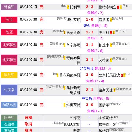
角球(2 - 3)
[秋3]
[秋4]
哥倫甲
08/05 07:15
完
2 - 3
托利馬
曼特寧獨立
2
2
1
角球(9 - 2)
[智甲5]
[智乙16]
智盃
08/05 07:30
完
1 - 0
紐柏萊斯
流浪者
2
智盃
角球(9 - 8)
[智甲14]
[智乙12]
智盃
08/05 07:30
完
1 - 3
康塞普森
克里科
1
1
1
角球(5 - 2)
[美職業東6]
[墨西超春13]
北美聯盃
08/05 07:50
完
3 - 1
辛辛那堤
帕丘卡
3
2
角球(3 - 6)
[美職業東11]
哥倫布機
2
[墨西超春9]
北美聯盃
08/05 07:50
完
3 - 1
艾特萊
1
員
北美聯盃
角球(3 - 5)
[10]
[16]
玻利甲
08/05 08:00
完
3 - 0
葛布莉蒙泰羅
皇家托馬亞波
3
3
2
角球(15 - 4)
[巴馬甲春西1]
佩拉紮阿
3
[薩爾甲春3]
中美盾
08/05 08:00
完
2 - 1
路斯天使
1
馬多爾
中美盾
角球(8 - 8)
[千里甲2]
加勒比盃
08/05 08:00
完
維奧萊特
3 - 0
3
國防軍
角球(1 - 3)
[12]
[10]
阿美甲
改期
-
海克
本頓尼特
[比非聯3]
[比挑聯9]
友誼賽
取消
-
RAEC蒙斯
根特青年隊
[英南超南7]
友誼賽
取消
哈雷
-
徹特西