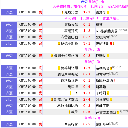
丹盃
角球(6 - 4)
90分鐘[0-0]，加時[0-0]，點球[2-3]，ASA阿曉斯
丹盃
08/05 00:00
完
克厄諾德
1 - 1
雲洛斯
1
3
90分鐘[1-1]，加時[0-3]，雲洛斯勝出
丹盃
08/05 00:00
完
靈斯泰茲
0 - 1
費林
[丹甲8]
丹盃
08/05 00:00
完
霍爾拜克
1 - 2
AB格萊薩克瑟
[丹乙1]
丹盃
08/05 00:00
完
布雷德巴勒
0 - 2
米德法特
丹盃
08/05 00:00
完
錫德基斯滕
3 - 1
伊紹伊IF
2
1
1
角球(5 - 3)
丹盃
08/05 00:00
完
根圖夫特宛格德
0 - 2
厄華特
5
4
角球(0 - 3)
[丹乙11]
丹盃
08/05 00:00
完
魯德斯達爾
1 - 5
1
赫勒烏普
3
[丹乙9]
丹盃
08/05 00:00
完
奧胡斯黑蝰蛇
0 - 3
巴布安特
丹盃
08/05 00:00
完
維格斯萊夫
0 - 1
斯庫舒韋德
1
丹盃
08/05 00:00
完
馬里博
0 - 6
斯基爾
丹盃
08/05 00:00
完
FIX
1 - 3
菲特烈
3
2
丹盃
08/05 00:00
完
斯喬比爾卡羅德
2 - 4
阿萊羅德
2
1
丹盃
08/05 00:00
完
格拉姆斯比約
0 - 8
科爾丁IF
[丹甲2]
丹盃
08/05 00:00
完
歐雷
0 - 6
1
弗雷德里西亞
1
角球(2 - 3)
[丹乙8]
丹盃
08/05 00:00
完
商業行會
0 - 5
羅斯基勒