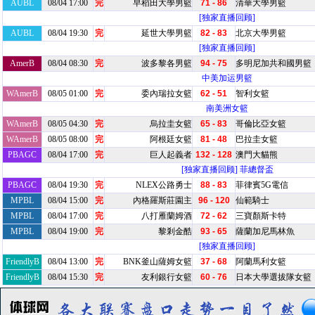
AUBL
08/04 17:00
完
早稻田大學男籃
71 - 86
清華大學男籃
[独家直播回顾]
AUBL
08/04 19:30
完
延世大學男籃
82 - 83
北京大學男籃
[独家直播回顾]
AmerB
08/04 08:30
完
波多黎各男籃
94 - 75
多明尼加共和國男籃
中美加运男籃
WAmerB
08/05 01:00
完
委內瑞拉女籃
62 - 51
智利女籃
南美洲女籃
WAmerB
08/05 04:30
完
烏拉圭女籃
65 - 83
哥倫比亞女籃
WAmerB
08/05 08:00
完
阿根廷女籃
81 - 48
巴拉圭女籃
PBAGC
08/04 17:00
完
巨人起義者
132 - 128
澳門大貓熊
[独家直播回顾]
菲總督盃
PBAGC
08/04 19:30
完
NLEX公路勇士
88 - 83
菲律賓5G電信
MPBL
08/04 15:00
完
內格羅斯莊園主
96 - 120
仙範騎士
MPBL
08/04 17:00
完
八打雁蘭姆酒
72 - 62
三寶顏斯卡特
MPBL
08/04 19:00
完
黎剎金酷
93 - 65
薩蘭加尼馬林魚
[独家直播回顾]
FriendlyB
08/04 13:00
完
BNK釜山薩姆女籃
37 - 68
阿蘭馬利女籃
FriendlyB
08/04 15:30
完
友利銀行女籃
60 - 76
日本大學選拔隊女籃