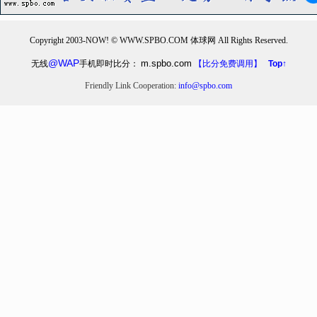
Copyright 2003-NOW! © WWW.SPBO.COM 体球网 All Rights Reserved.
@WAP
m.spbo.com
无线
手机即时比分：
【比分免费调用】
Top↑
Friendly Link Cooperation:
info@spbo.com