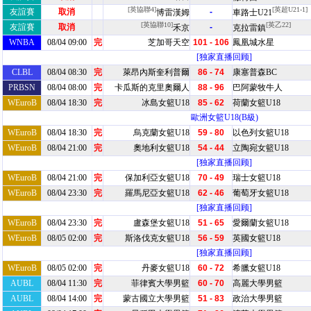
[英協聯4]
[英超U21-1]
友誼賽
取消
-
博雷漢姆
車路士U21
[英協聯10]
[英乙22]
友誼賽
取消
-
禾京
克拉雷鎮
WNBA
08/04 09:00
完
芝加哥天空
101 - 106
鳳凰城水星
[独家直播回顾]
CLBL
08/04 08:30
完
萊昂內斯奎利普爾
86 - 74
康塞普森BC
PRBSN
08/04 08:00
完
卡瓜斯的克里奧爾人
88 - 96
巴阿蒙牧牛人
WEuroB
08/04 18:30
完
冰島女籃U18
85 - 62
荷蘭女籃U18
歐洲女籃U18(B級)
WEuroB
08/04 18:30
完
烏克蘭女籃U18
59 - 80
以色列女籃U18
WEuroB
08/04 21:00
完
奧地利女籃U18
54 - 44
立陶宛女籃U18
[独家直播回顾]
WEuroB
08/04 21:00
完
保加利亞女籃U18
70 - 49
瑞士女籃U18
WEuroB
08/04 23:30
完
羅馬尼亞女籃U18
62 - 46
葡萄牙女籃U18
[独家直播回顾]
WEuroB
08/04 23:30
完
盧森堡女籃U18
51 - 65
愛爾蘭女籃U18
WEuroB
08/05 02:00
完
斯洛伐克女籃U18
56 - 59
英國女籃U18
[独家直播回顾]
WEuroB
08/05 02:00
完
丹麥女籃U18
60 - 72
希臘女籃U18
AUBL
08/04 11:30
完
菲律賓大學男籃
60 - 70
高麗大學男籃
AUBL
08/04 14:00
完
蒙古國立大學男籃
51 - 83
政治大學男籃