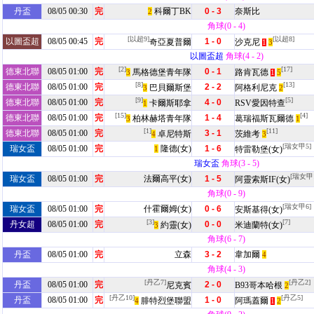
丹盃
08/05 00:30
完
科爾丁BK
0 - 3
奈斯比
2
角球(0 - 4)
[以超9]
[以超8]
以圖盃超
08/05 00:45
完
1 - 0
奇亞夏普爾
沙克尼
3
1
以圖盃超
角球(4 - 2)
[2]
[17]
德東北聯
08/05 01:00
完
0 - 1
馬格德堡青年隊
路肯瓦德
3
5
1
[8]
[13]
德東北聯
08/05 01:00
完
2 - 2
巴貝爾斯堡
阿格利尼克
3
2
[9]
[5]
德東北聯
08/05 01:00
完
4 - 0
卡爾斯耶拿
RSV愛因特查
1
[15]
[4]
德東北聯
08/05 01:00
完
1 - 4
柏林赫塔青年隊
葛瑞福斯瓦爾德
3
1
[1]
[11]
德東北聯
08/05 01:00
完
3 - 1
卓尼特斯
茨維考
4
3
[瑞女甲5]
瑞女盃
08/05 01:00
完
隆德(女)
1 - 6
1
特雷勒堡(女)
瑞女盃
角球(3 - 5)
[瑞女甲1
瑞女盃
08/05 01:00
完
法爾高平(女)
1 - 5
阿靈索斯IF(女)
角球(0 - 9)
[瑞女甲6]
瑞女盃
08/05 01:00
完
什霍爾姆(女)
0 - 6
安斯基得(女)
[3]
[7]
丹女超
08/05 01:00
完
0 - 0
約靈(女)
米迪蘭特(女)
3
角球(6 - 7)
丹盃
08/05 01:00
完
立森
3 - 2
韋加爾
4
角球(4 - 3)
[丹乙7]
[丹乙2]
丹盃
08/05 01:00
完
2 - 0
尼克賓
B93哥本哈根
2
[丹乙10]
[丹乙5]
丹盃
08/05 01:00
完
1 - 0
腓特烈堡聯盟
阿瑪蓋爾
4
2
1